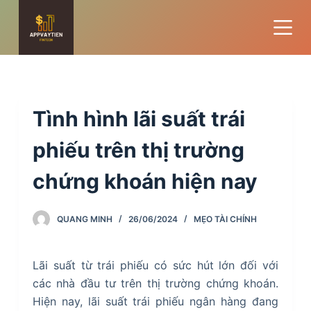
S
k
i
p
t
o
Tình hình lãi suất trái
c
o
phiếu trên thị trường
n
chứng khoán hiện nay
t
e
n
QUANG MINH
26/06/2024
MẸO TÀI CHÍNH
t
Lãi suất từ trái phiếu có sức hút lớn đối với
các nhà đầu tư trên thị trường chứng khoán.
Hiện nay, lãi suất trái phiếu ngân hàng đang