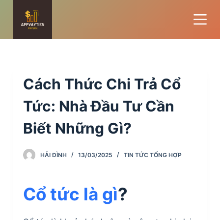
S
k
i
p
t
o
Cách Thức Chi Trả Cổ
c
o
Tức: Nhà Đầu Tư Cần
n
Biết Những Gì?
t
e
n
HẢI ĐÌNH
13/03/2025
TIN TỨC TỔNG HỢP
t
Cổ tức là gì
?