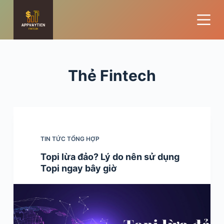
S
k
i
p
t
Thẻ
Fintech
o
c
o
n
t
TIN TỨC TỔNG HỢP
e
n
Topi lừa đảo? Lý do nên sử dụng
t
Topi ngay bây giờ