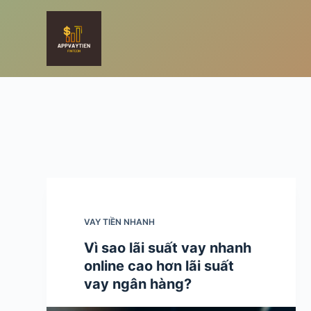
S
k
i
p
t
o
c
o
n
t
e
n
VAY TIỀN NHANH
t
Vì sao lãi suất vay nhanh
online cao hơn lãi suất
vay ngân hàng?