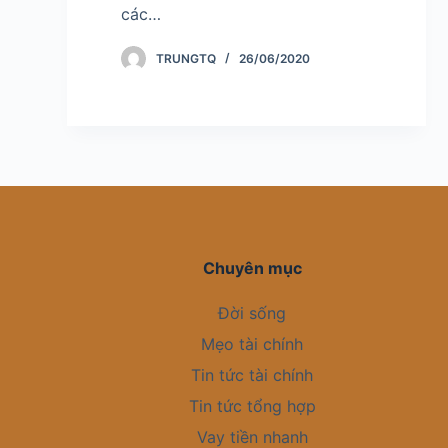
các…
TRUNGTQ
26/06/2020
Chuyên mục
Đời sống
Mẹo tài chính
Tin tức tài chính
Tin tức tổng hợp
Vay tiền nhanh