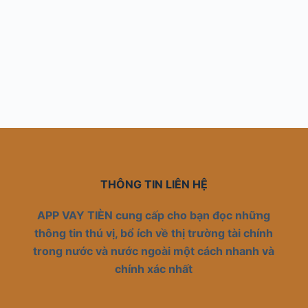
THÔNG TIN LIÊN HỆ
APP VAY TIÈN cung cấp cho bạn đọc những
thông tin thú vị, bổ ích về thị trường tài chính
trong nước và nước ngoài một cách nhanh và
chính xác nhất