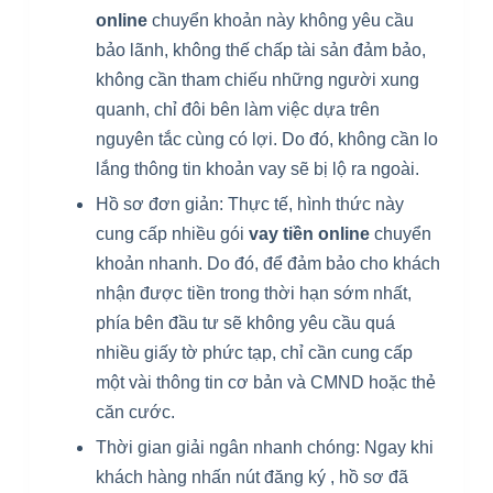
online
chuyển khoản này không yêu cầu
bảo lãnh, không thế chấp tài sản đảm bảo,
không cần tham chiếu những người xung
quanh, chỉ đôi bên làm việc dựa trên
nguyên tắc cùng có lợi. Do đó, không cần lo
lắng thông tin khoản vay sẽ bị lộ ra ngoài.
Hồ sơ đơn giản: Thực tế, hình thức này
cung cấp nhiều gói
vay tiền online
chuyển
khoản nhanh. Do đó, để đảm bảo cho khách
nhận được tiền trong thời hạn sớm nhất,
phía bên đầu tư sẽ không yêu cầu quá
nhiều giấy tờ phức tạp, chỉ cần cung cấp
một vài thông tin cơ bản và CMND hoặc thẻ
căn cước.
Thời gian giải ngân nhanh chóng: Ngay khi
khách hàng nhấn nút đăng ký , hồ sơ đã