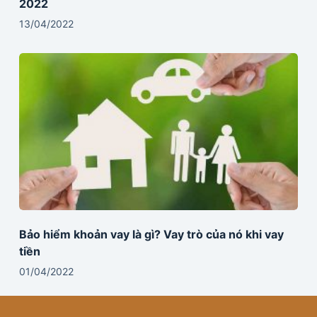
2022
13/04/2022
Bảo hiểm khoản vay là gì? Vay trò của nó khi vay
tiền
01/04/2022