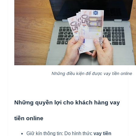
Những điều kiện để được vay tiền online
Những quyền lợi cho khách hàng vay
tiền online
Giữ kín thông tin: Do hình thức
vay tiền