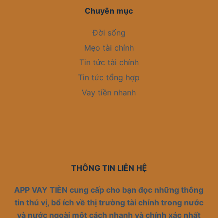
Chuyên mục
Đời sống
Mẹo tài chính
Tin tức tài chính
Tin tức tổng hợp
Vay tiền nhanh
THÔNG TIN LIÊN HỆ
APP VAY TIÈN cung cấp cho bạn đọc những thông
tin thú vị, bổ ích về thị trường tài chính trong nước
và nước ngoài một cách nhanh và chính xác nhất