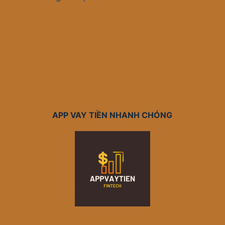
APP VAY TIỀN NHANH CHÓNG