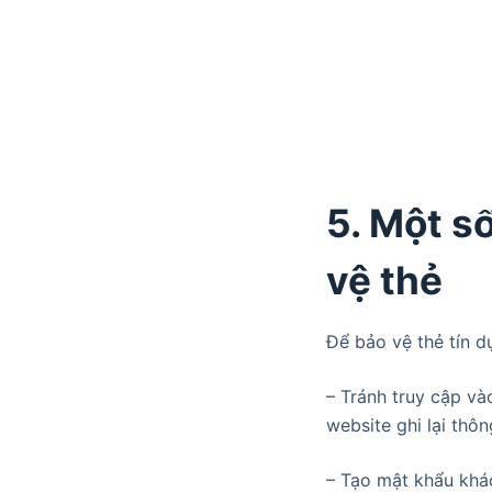
5. Một số
vệ thẻ
Để bảo vệ thẻ tín d
– Tránh truy cập và
website ghi lại thô
– Tạo mật khẩu khác