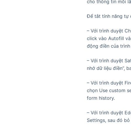
cho thông tin mỗi lầ
Để tắt tính năng tự 
– Với trình duyệt 
click vào Autofill v
động điền của trình
– Với trình duyệt S
nhớ dữ liệu điền”, b
– Với trình duyệt Fi
chọn Use custom se
form history.
– Với trình duyệt E
Settings, sau đó bỏ