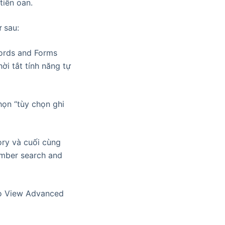
tiền oan.
ư sau:
words and Forms
hời tắt tính năng tự
họn “tùy chọn ghi
tory và cuối cùng
ember search and
vào View Advanced