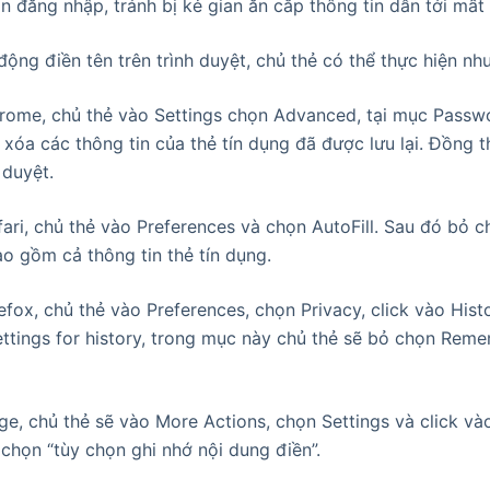
n đăng nhập, tránh bị kẻ gian ăn cắp thông tin dẫn tới mất 
động điền tên trên trình duyệt, chủ thẻ có thể thực hiện nh
Chrome, chủ thẻ vào Settings chọn Advanced, tại mục Pass
à xóa các thông tin của thẻ tín dụng đã được lưu lại. Đồng t
 duyệt.
afari, chủ thẻ vào Preferences và chọn AutoFill. Sau đó bỏ c
ao gồm cả thông tin thẻ tín dụng.
refox, chủ thẻ vào Preferences, chọn Privacy, click vào His
ttings for history, trong mục này chủ thẻ sẽ bỏ chọn Rem
dge, chủ thẻ sẽ vào More Actions, chọn Settings và click 
 chọn “tùy chọn ghi nhớ nội dung điền”.