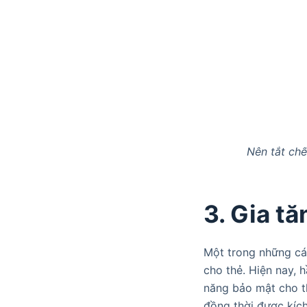
Nên tắt chế
3. Gia tă
Một trong những các
cho thẻ. Hiện nay, 
năng bảo mật cho th
đồng thời được kích