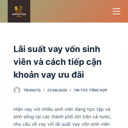
S
k
i
p
t
o
Lãi suất vay vốn sinh
c
o
viên và cách tiếp cận
n
khoản vay ưu đãi
t
e
n
TRUNGTQ
27/08/2020
TIN TỨC TỔNG HỢP
t
Hiện nay với nhiều sinh viên đang học tập và
sinh sống tại các thành phố lớn trên cả nước,
nhu cầu về vay với lãi suất vay vốn sinh viên